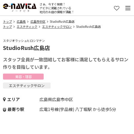
さぁ、今すぐ検索！
ナビタに掲載されている
地元のお店の情報が満載！
トップ
広島県
広島市中区
StudioRush広島店
トップ
エステティック
エステティックサロン
StudioRush広島店
スタジオラッシュヒロシマテン
StudioRush広島店
スタッフ全員が一致団結してお客様に満足してもらえるサロン
作りを目指しています。
美容・理容
エステティックサロン
エリア
広島県広島市中区
最寄り駅
広電1号線(宇品線) 八丁堀駅 から徒歩5分