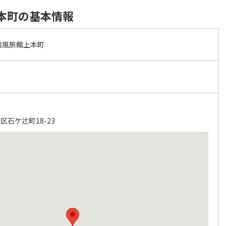
上本町の基本情報
 和風旅館上本町
石ケ辻町18-23