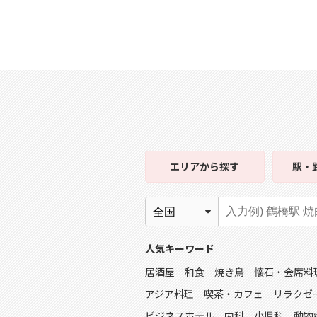
エリア
から探す
駅・
人気キーワード
居酒屋
和食
焼き鳥
懐石・会席料
アジア料理
喫茶・カフェ
リラクゼ
ビジネスホテル
内科
小児科
動物