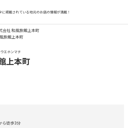
タに掲載されている
地元のお店の情報が満載！
株式会社 和風旅館上本町
和風旅館上本町
ンウエホンマチ
旅館上本町
から徒歩3分