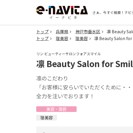
さぁ、今すぐ検索！
ナビ
トップ
兵庫県
神戸市垂水区
凛 Beauty Sal
トップ
理美容
理美容
凛 Beauty Salon for
リン ビューティーサロンフォアスマイル
凛 Beauty Salon for Smi
凛のこだわり
「お客様に安らいでいただくために・・
全力を注いでおります！
美容・理容
理美容