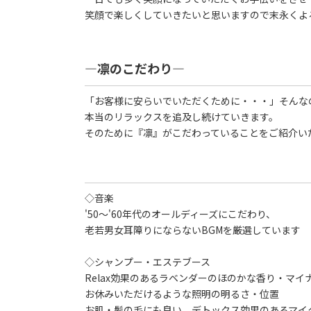
笑顔で楽しくしていきたいと思いますので末永くよ
―凛のこだわり―
「お客様に安らいでいただくために・・・」そんな
本当のリラックスを追及し続けていきます。
そのために『凛』がこだわっていることをご紹介い
◇音楽
'50～'60年代のオールディーズにこだわり、
老若男女耳障りにならないBGMを厳選しています
◇シャンプー・エステブース
Relax効果のあるラベンダーのほのかな香り・マイ
お休みいただけるような照明の明るさ・位置
お肌・髪の毛にも良い、デトックス効果のあるマイ