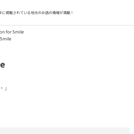
タに掲載されている
地元のお店の情報が満載！
on for Smile
 Smile
le
・」