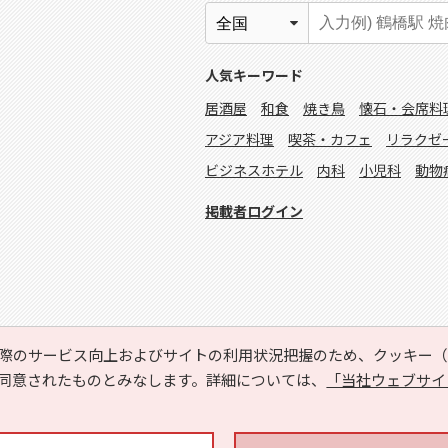
人気キーワード
居酒屋
和食
焼き鳥
懐石・会席料
アジア料理
喫茶・カフェ
リラクゼ
ビジネスホテル
内科
小児科
動物
掲載者ログイン
際のサービス向上およびサイトの利用状況把握のため、クッキー（C
同意されたものとみなします。詳細については、
「当社ウェブサイ
Copyright © HYOJITO.Co.,Ltd. All Rights Reserved.