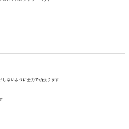
せしないように全力で頑張ります
す
、