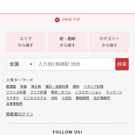
PAGE TOP
エリア
駅・路線
カテゴリー
から探す
から探す
から探す
検索
人気キーワード
居酒屋
和食
焼き鳥
懐石・会席料理
焼肉
イタリア料理
フランス料理
アジア料理
喫茶・カフェ
リラクゼーション
マッサージ
カラオケ
ビジネスホテル
内科
小児科
動物病院
会計事務所
法律事務所
掲載者ログイン
FOLLOW US!