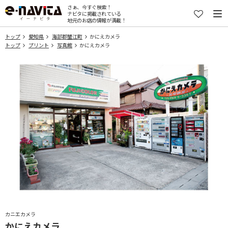
さぁ、今すぐ検索！
ナビタに掲載されている
地元のお店の情報が満載！
トップ
愛知県
海部郡蟹江町
かにえカメラ
トップ
プリント
写真館
かにえカメラ
カニエカメラ
かにえカメラ