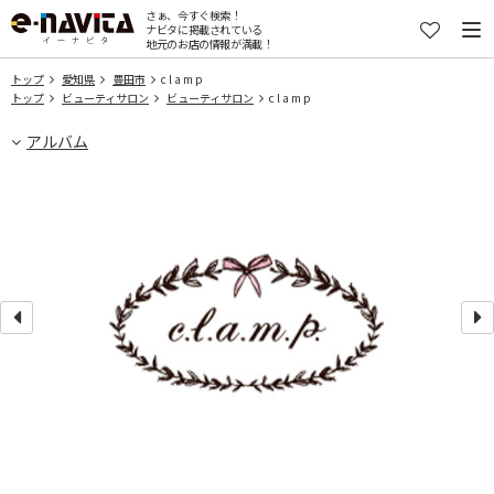
さぁ、今すぐ検索！
ナビタに掲載されている
地元のお店の情報が満載！
トップ
愛知県
豊田市
c l a m p
トップ
ビューティサロン
ビューティサロン
c l a m p
アルバム