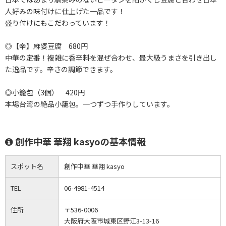
人好みの味付けに仕上げた一品です！
盛り付けにもこだわっています！
◎【辛】麻婆豆腐 680円
中華の定番！複雑に香辛料を混ぜ合わせ、最大級うまさを引き出し
た逸品です。辛さの調節できます。
◎小籠包（3個） 420円
本場台湾の絶品小籠包。一つずつ手作りしています。
創作中華 華翔 kasyoの基本情報
スポット名
創作中華 華翔 kasyo
TEL
06-4981-4514
住所
〒536-0006
大阪府大阪市城東区野江3-13-16