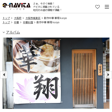
さぁ、今すぐ検索！
ナビタに掲載されている
地元のお店の情報が満載！
トップ
大阪府
大阪市城東区
創作中華 華翔 kasyo
トップ
中華
中華料理
創作中華 華翔 kasyo
アルバム