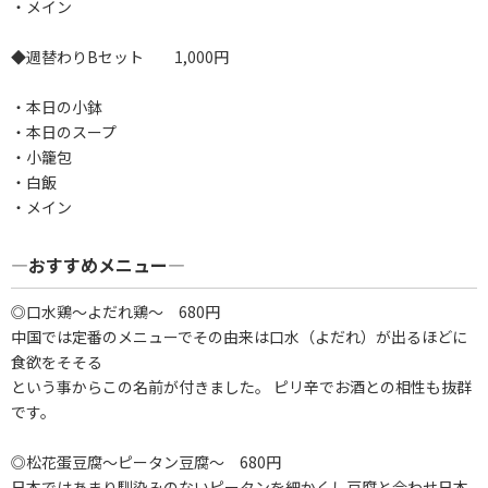
・メイン
◆週替わりBセット 1,000円
・本日の小鉢
・本日のスープ
・小籠包
・白飯
・メイン
―おすすめメニュー―
◎口水鶏～よだれ鶏～ 680円
中国では定番のメニューでその由来は口水（よだれ）が出るほどに
食欲をそそる
という事からこの名前が付きました。 ピリ辛でお酒との相性も抜群
です。
◎松花蛋豆腐～ピータン豆腐～ 680円
日本ではあまり馴染みのないピータンを細かくし豆腐と合わせ日本