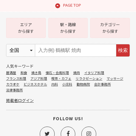
PAGE TOP
エリア
駅・路線
カテゴリー
から探す
から探す
から探す
検索
人気キーワード
居酒屋
和食
焼き鳥
懐石・会席料理
焼肉
イタリア料理
フランス料理
アジア料理
喫茶・カフェ
リラクゼーション
マッサージ
カラオケ
ビジネスホテル
内科
小児科
動物病院
会計事務所
法律事務所
掲載者ログイン
FOLLOW US!