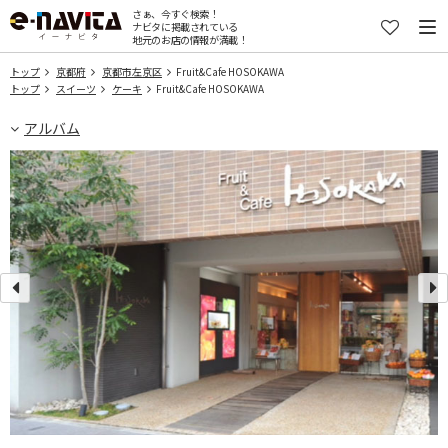
さぁ、今すぐ検索！
ナビタに掲載されている
地元のお店の情報が満載！
トップ
京都府
京都市左京区
Fruit&Cafe HOSOKAWA
トップ
スイーツ
ケーキ
Fruit&Cafe HOSOKAWA
アルバム