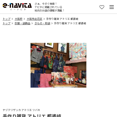
さぁ、今すぐ検索！
ナビタに掲載されている
地元のお店の情報が満載！
トップ
大阪府
大阪市此花区
手作り雑貨 アトリエ 都婆岐
トップ
衣服・装飾品
きもの・和装
手作り雑貨 アトリエ 都婆岐
テヅクリザッカ アトリエ ツバキ
手作り雑貨 アトリエ 都婆岐