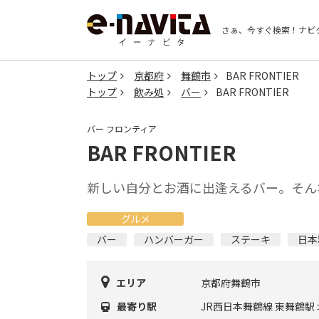
さぁ、今すぐ検索！
ナビ
トップ
京都府
舞鶴市
BAR FRONTIER
トップ
飲み処
バー
BAR FRONTIER
バー フロンティア
BAR FRONTIER
新しい自分とお酒に出逢えるバー。そん
グルメ
バー
ハンバーガー
ステーキ
日本
エリア
京都府舞鶴市
最寄り駅
JR西日本舞鶴線 東舞鶴駅