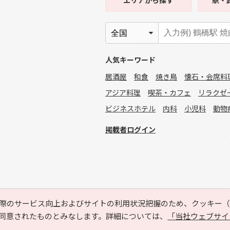
エリア
から探す
駅・
人気キーワード
居酒屋
和食
焼き鳥
懐石・会席料
アジア料理
喫茶・カフェ
リラクゼ
ビジネスホテル
内科
小児科
動物
掲載者ログイン
際のサービス向上およびサイトの利用状況把握のため、クッキー（C
同意されたものとみなします。詳細については、
「当社ウェブサイ
Copyright © HYOJITO.Co.,Ltd. All Rights Reserved.