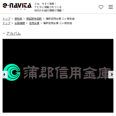
さぁ、今すぐ検索！
ナビタに掲載されている
地元のお店の情報が満載！
トップ
愛知県
額田郡幸田町
蒲郡信用金庫 三ヶ根支店
トップ
金融機関
信用金庫
蒲郡信用金庫 三ヶ根支店
アルバム