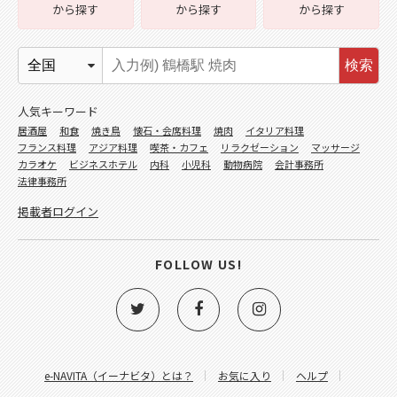
から探す
から探す
から探す
検索
人気キーワード
居酒屋
和食
焼き鳥
懐石・会席料理
焼肉
イタリア料理
フランス料理
アジア料理
喫茶・カフェ
リラクゼーション
マッサージ
カラオケ
ビジネスホテル
内科
小児科
動物病院
会計事務所
法律事務所
掲載者ログイン
FOLLOW US!
e-NAVITA（イーナビタ）とは？
お気に入り
ヘルプ