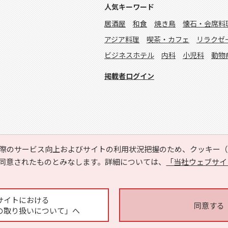
人気キーワード
居酒屋
和食
焼き鳥
懐石・会席料
アジア料理
喫茶・カフェ
リラクゼ
ビジネスホテル
内科
小児科
動物
掲載者ログイン
際のサービス向上およびサイトの利用状況把握のため、クッキー（C
同意されたものとみなします。詳細については、
「当社ウェブサイ
Copyright © HYOJITO.Co.,Ltd. All Rights Reserved.
サイトにおける
同意する
の取り扱いについて」へ