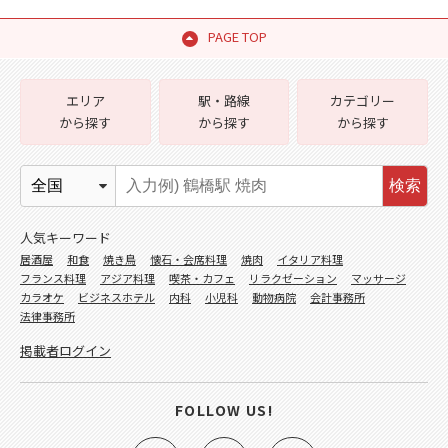
PAGE TOP
エリア
駅・路線
カテゴリー
から探す
から探す
から探す
検索
人気キーワード
居酒屋
和食
焼き鳥
懐石・会席料理
焼肉
イタリア料理
フランス料理
アジア料理
喫茶・カフェ
リラクゼーション
マッサージ
カラオケ
ビジネスホテル
内科
小児科
動物病院
会計事務所
法律事務所
掲載者ログイン
FOLLOW US!