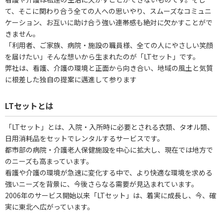
て、そこに関わり合う全ての人への思いやり、スムーズなコミュニ
ケーション、お互いに助け合う強い連帯感も絶対に欠かすことがで
きません。
「利用者、ご家族、病院・施設の職員様、全ての人にやさしい笑顔
を届けたい」そんな想いから生まれたのが「LTセット」です。
弊社は、看護、介護の環境と正面から向き合い、地域の風土と気質
に根差した独自の提案に邁進して参ります
LTセットとは
「LTセット」とは、入院・入所時に必要とされる衣類、タオル類、
日用消耗品をセットでレンタルするサービスです。
都市部の病院・介護老人保健施設を中心に拡大し、現在では地方で
のニーズも高まっています。
看護や介護の環境が急速に変化する中で、より快適な環境を求める
強いニーズを背景に、今後さらなる需要が見込まれています。
2006年のサービス開始以来「LTセット」は、着実に成長し、今、確
実に東北へ広がっています。