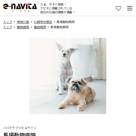
さぁ、今すぐ検索！
ナビタに掲載されている
地元のお店の情報が満載！
トップ
神奈川県
川崎市中原区
馬場動物病院
トップ
動物病院
動物病院
馬場動物病院
ババドウブツビョウイン
馬場動物病院