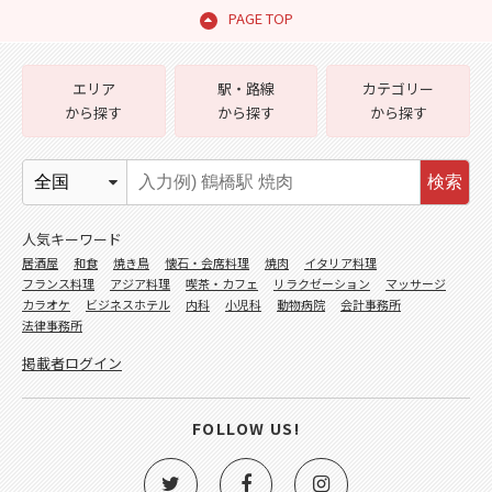
PAGE TOP
エリア
駅・路線
カテゴリー
から探す
から探す
から探す
検索
人気キーワード
居酒屋
和食
焼き鳥
懐石・会席料理
焼肉
イタリア料理
フランス料理
アジア料理
喫茶・カフェ
リラクゼーション
マッサージ
カラオケ
ビジネスホテル
内科
小児科
動物病院
会計事務所
法律事務所
掲載者ログイン
FOLLOW US!