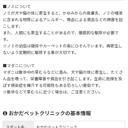
■ノミについて
ノミが犬や猫の体に寄生すると、かゆみからの皮膚炎、ノミの唾液
に含まれる物質によるアレルギー、吸血による貧血などの病害を起
こします。
また、人間にも寄生することがあるので、徹底的な駆除が必要で
す。
☆ノミの幼虫は寝床やカーペットの奥にひそんでいます。再寄生し
ないよう定期的に駆除する事が大切です。
■マダニについて
マダニは散歩中の草むらなどに潜み、犬や猫の体に寄生し、たくさ
ん血を吸って、栄養障害や貧血を引き起こします。生命に危険を及
ぼす感染症を媒介する可能性もある恐ろしい害虫です。
☆散歩などで草むらに近づく場合は、ご注意ください。
おかだペットクリニックの基本情報
スポット名
おかだペットクリニック