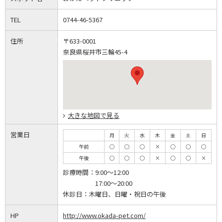
TEL
0744-46-5367
住所
〒633-0001
奈良県桜井市三輪45-4
大きな地図で見る
営業日
月
火
水
木
金
土
日
午前
◯
◯
◯
×
◯
◯
◯
午後
◯
◯
◯
×
◯
◯
×
診療時間：
9:00～12:00
17:00～20:00
休診日：
木曜日、日曜・祝日の午後
HP
http://www.okada-pet.com/