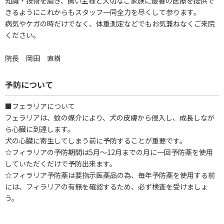
知識・技術を磨き、飼い主様と大切なご家族に最善の医療を提供で
きるようにこれからもスタッフ一同全力を尽くして参ります。
病気やケガの時だけでなく、体重測定などでもお気兼ねなくご来院
ください。
院長 岡田 直樹
予防について
■フェラリアについて
フェラリアは、蚊の媒介により、犬の皮膚から侵入し、成長しなが
ら心臓に到達します。
犬の心臓に寄生してしまう前に予防することが重要です。
☆フィラリアの予防期間は5月～12月までの月に一回予防薬を使用
していただくだけで予防出来ます。
☆フィラリア予防薬は要指示医薬品の為、毎年予防薬を使用する前
には、フィラリアの有無を確認するため、必ず検査を受けましょ
う。