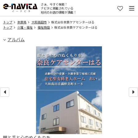
さぁ、今すぐ検索！
ナビタに掲載されている
地元のお店の情報が満載！
トップ
奈良県
大和高田市
株式会社奈良ケアセンターはる
トップ
介護・福祉
福祉施設
株式会社奈良ケアセンターはる
アルバム
眼と手と心のぬくもりを。