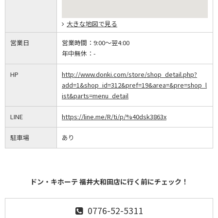
大きな地図で見る
営業日
営業時間：
9:00～翌4:00
年中無休：
-
HP
http://www.donki.com/store/shop_detail.php?
add=1&shop_id=312&pref=19&area=&pre=shop_l
ist&parts=menu_detail
LINE
https://line.me/R/ti/p/%40dsk3863x
駐車場
あり
ドン・キホーテ 福井大和田店に行く前にチェック！
0776-52-5311