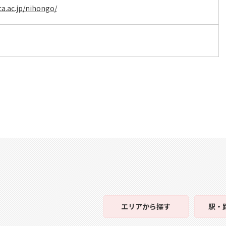
a.ac.jp/nihongo/
エリア
から探す
駅・