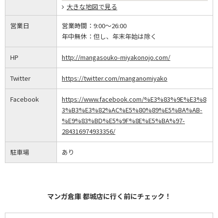
大きな地図で見る
営業日
営業時間：
9:00～26:00
年中無休：
但し、年末年始は除く
HP
http://mangasouko-miyakonojo.com/
Twitter
https://twitter.com/manganomiyako
Facebook
https://www.facebook.com/%E3%83%9E%E3%8
3%B3%E3%82%AC%E5%80%89%E5%BA%AB-
%E9%83%BD%E5%9F%8E%E5%BA%97-
284316974933356/
駐車場
あり
マンガ倉庫 都城店に行く前にチェック！