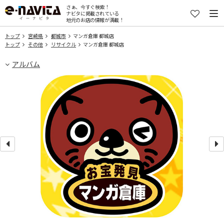
さぁ、今すぐ検索！
ナビタに掲載されている
地元のお店の情報が満載！
トップ
宮崎県
都城市
マンガ倉庫 都城店
トップ
その他
リサイクル
マンガ倉庫 都城店
アルバム