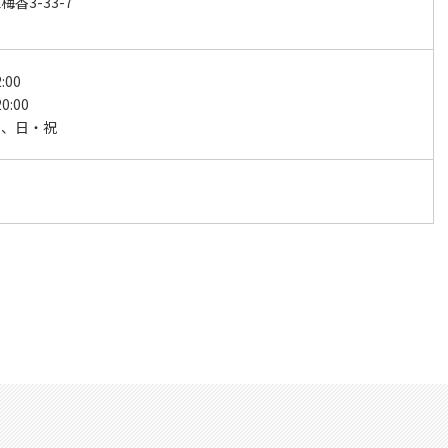
香3-33-7
:00
0:00
後、日・祝