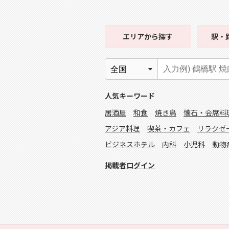
エリア
から探す
駅・
人気キーワード
居酒屋
和食
焼き鳥
懐石・会席料
アジア料理
喫茶・カフェ
リラクゼ
ビジネスホテル
内科
小児科
動物
掲載者ログイン