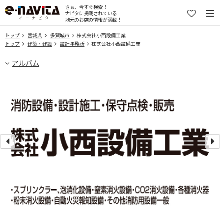
さぁ、今すぐ検索！
ナビタに掲載されている
地元のお店の情報が満載！
トップ
宮城県
多賀城市
株式会社小西設備工業
トップ
建築・建設
設計事務所
株式会社小西設備工業
アルバム