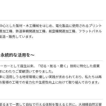
術を中心とした製材・木工機械をはじめ、電化製品に使用されるプリント
連加工機、鉄道車輌関連加工機、航空機関連加工機、フラットパネル
製造・販売しています。
の永続的な活用を～
機械メーカーとして誕生以来、「切る・削る・磨く」技術に特化した産業
年にわたりご愛顧頂いて参りました。
率に活用しうる地球環境に優しい実践が求められており、私たちは再
お客様の工場での省力化や生産性向上に向けて取り組んでおります。
至るまで一貫して自社で行える体制を整えると共に、大規模自然災害