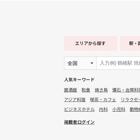
エリア
から探す
駅・
人気キーワード
居酒屋
和食
焼き鳥
懐石・会席料
アジア料理
喫茶・カフェ
リラクゼ
ビジネスホテル
内科
小児科
動物
掲載者ログイン