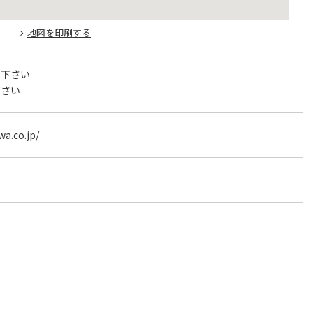
地図を印刷する
せ下さい
下さい
wa.co.jp/