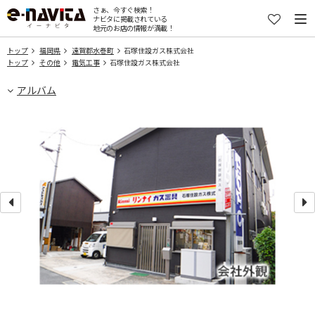
さぁ、今すぐ検索！
ナビタに掲載されている
地元のお店の情報が満載！
トップ
福岡県
遠賀郡水巻町
石塚住設ガス株式会社
トップ
その他
電気工事
石塚住設ガス株式会社
アルバム