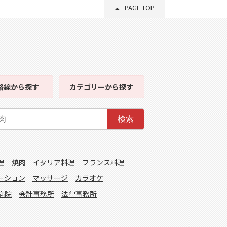
PAGE TOP
路線
から探す
カテゴリー
から探す
検索
理
焼肉
イタリア料理
フランス料理
ーション
マッサージ
カラオケ
病院
会計事務所
法律事務所