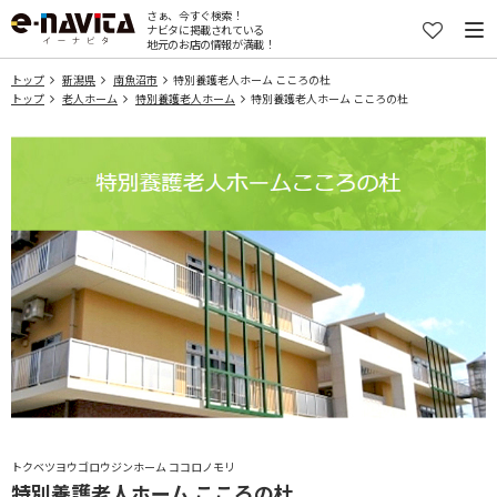
さぁ、今すぐ検索！
ナビタに掲載されている
地元のお店の情報が満載！
トップ
新潟県
南魚沼市
特別養護老人ホーム こころの杜
トップ
老人ホーム
特別養護老人ホーム
特別養護老人ホーム こころの杜
トクベツヨウゴロウジンホーム ココロノモリ
特別養護老人ホーム こころの杜