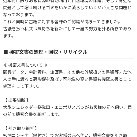
近年特に限りある資源の有効利用と自然環境の保護、そして身近な
問題として増え続けるゴミをいかに減らしていくかが大きな問題と
なっております。
これと同時に古紙に対する皆様のご認識が高まってきました。
古紙を扱う私共は気持ちを新たにして一層の努力を計る所存であり
ます。
■ 機密文書の処理・回収・リサイクル
≪ 機密文書について ≫
顧客データ、会計資料、企画書、その他社外秘扱いの書類等また他
人の手に渡ると悪影響を及ぼす可能性の高い書類も機密文書として
処理をして下さい。
【 出張細断 】
大型シュレッダー搭載車・エコポリスバンがお客様の元へ伺い、目
の前で機密文書を細断します。
【 引き取り細断 】
密閉コンテナ（鍵付き）でお客様の元へ伺い、機密文書を引き取