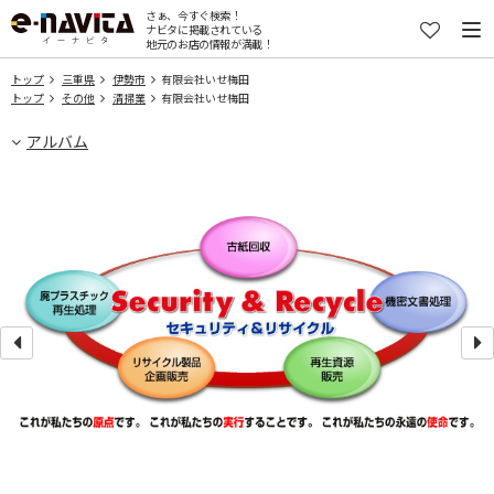
さぁ、今すぐ検索！
ナビタに掲載されている
地元のお店の情報が満載！
トップ
三重県
伊勢市
有限会社いせ梅田
トップ
その他
清掃業
有限会社いせ梅田
アルバム