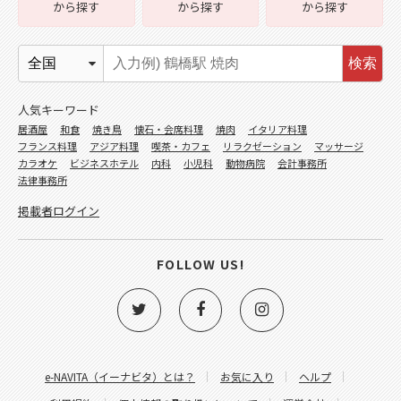
から探す
から探す
から探す
検索
人気キーワード
居酒屋
和食
焼き鳥
懐石・会席料理
焼肉
イタリア料理
フランス料理
アジア料理
喫茶・カフェ
リラクゼーション
マッサージ
カラオケ
ビジネスホテル
内科
小児科
動物病院
会計事務所
法律事務所
掲載者ログイン
FOLLOW US!
e-NAVITA（イーナビタ）とは？
お気に入り
ヘルプ