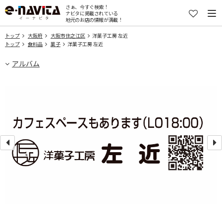
さぁ、今すぐ検索！
ナビタに掲載されている
地元のお店の情報が満載！
トップ
大阪府
大阪市住之江区
洋菓子工房 左近
トップ
食料品
菓子
洋菓子工房 左近
アルバム