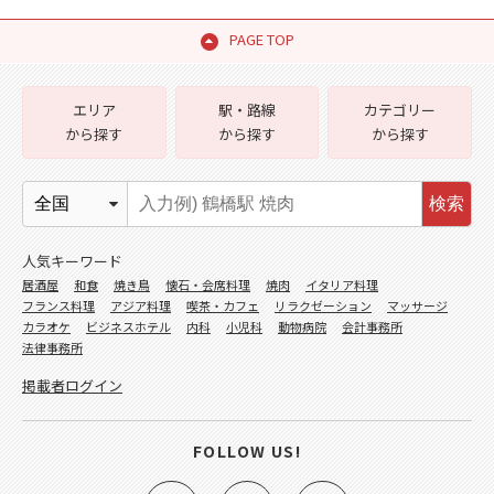
PAGE TOP
エリア
駅・路線
カテゴリー
から探す
から探す
から探す
検索
人気キーワード
居酒屋
和食
焼き鳥
懐石・会席料理
焼肉
イタリア料理
フランス料理
アジア料理
喫茶・カフェ
リラクゼーション
マッサージ
カラオケ
ビジネスホテル
内科
小児科
動物病院
会計事務所
法律事務所
掲載者ログイン
FOLLOW US!