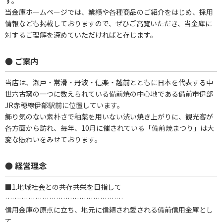
す。
当金庫ホームページでは、業績や各種商品のご紹介をはじめ、採用
情報なども掲載しておりますので、ぜひご高覧いただき、当金庫に
対するご理解を深めていただければと存じます。
● ご案内
当店は、瀬戸・常滑・丹波・信楽・越前とともに日本を代表する中
世六古窯の一つに数えられている備前焼の中心地である備前市伊部
JR赤穂線伊部駅前に位置しています。
飾り気のない素朴さで釉薬を用いない渋い焼き上がりに、観光客が
各方面から訪れ、毎年、10月に催されている「備前焼まつり」は大
変な賑わいをみせております。
● 経営理念
■1.地域社会との共存共栄を目指して
……………………………………………
信用金庫の原点に立ち、地元に信頼され愛される備前信用金庫とし
て、