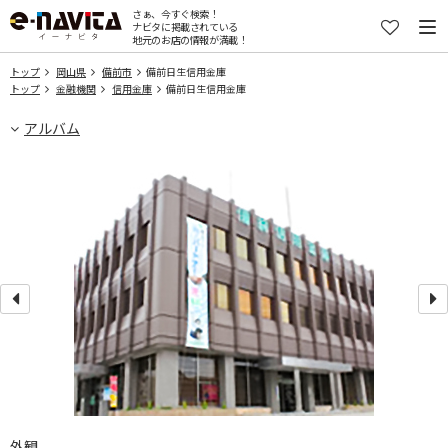
さぁ、今すぐ検索！
ナビタに掲載されている
地元のお店の情報が満載！
トップ
岡山県
備前市
備前日生信用金庫
トップ
金融機関
信用金庫
備前日生信用金庫
アルバム
外観