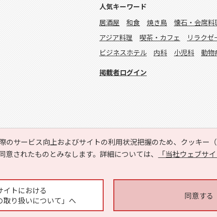
人気キーワード
居酒屋
和食
焼き鳥
懐石・会席料
アジア料理
喫茶・カフェ
リラクゼ
ビジネスホテル
内科
小児科
動物
掲載者ログイン
際のサービス向上およびサイトの利用状況把握のため、クッキー（C
同意されたものとみなします。詳細については、
「当社ウェブサイ
Copyright © HYOJITO.Co.,Ltd. All Rights Reserved.
サイトにおける
同意する
の取り扱いについて」へ