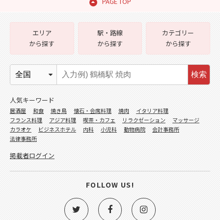
PAGE TOP
エリア
駅・路線
カテゴリー
から探す
から探す
から探す
検索
人気キーワード
居酒屋
和食
焼き鳥
懐石・会席料理
焼肉
イタリア料理
フランス料理
アジア料理
喫茶・カフェ
リラクゼーション
マッサージ
カラオケ
ビジネスホテル
内科
小児科
動物病院
会計事務所
法律事務所
掲載者ログイン
FOLLOW US!