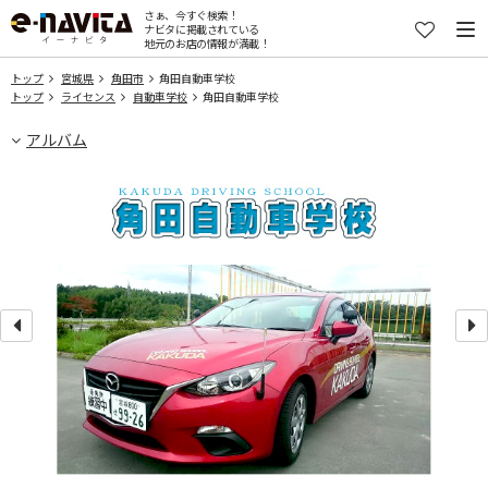
さぁ、今すぐ検索！
ナビタに掲載されている
地元のお店の情報が満載！
トップ
宮城県
角田市
角田自動車学校
トップ
ライセンス
自動車学校
角田自動車学校
アルバム