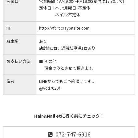
営業日
営業時間：
AM:9:00～PM18:00(受付は17:30まで)
定休日：
ヘア:月曜日+不定休
ネイル:不定休
HP
http://vfcrt.crayonsite.com
駐車場
あり
店舗前1台、近隣駐車場1台あり
お支払い方法
その他
現金のみとさせて頂きます。
備考
LINEからでもご予約頂けます↓
@vcd7020f
Hair&Nail etに行く前にチェック！
072-747-6916