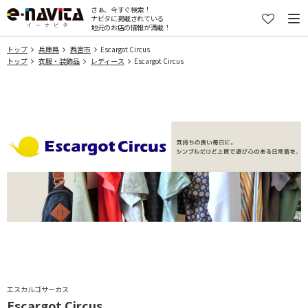
さぁ、今すぐ検索！
ナビタに掲載されている
地元のお店の情報が満載！
トップ
兵庫県
西宮市
Escargot Circus
トップ
衣服・装飾品
レディース
Escargot Circus
エスカルゴサーカス
Escargot Circus