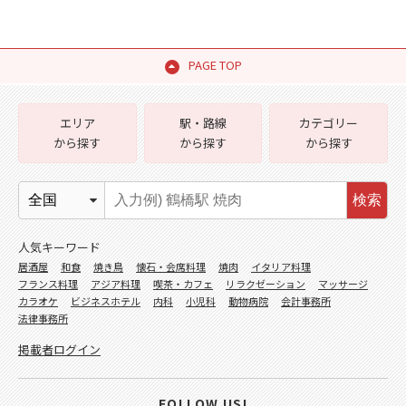
PAGE TOP
エリア
駅・路線
カテゴリー
から探す
から探す
から探す
検索
人気キーワード
居酒屋
和食
焼き鳥
懐石・会席料理
焼肉
イタリア料理
フランス料理
アジア料理
喫茶・カフェ
リラクゼーション
マッサージ
カラオケ
ビジネスホテル
内科
小児科
動物病院
会計事務所
法律事務所
掲載者ログイン
FOLLOW US!