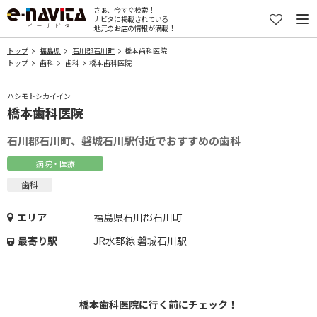
さぁ、今すぐ検索！
ナビタに掲載されている
地元のお店の情報が満載！
トップ
福島県
石川郡石川町
橋本歯科医院
トップ
歯科
歯科
橋本歯科医院
ハシモトシカイイン
橋本歯科医院
石川郡石川町、磐城石川駅付近でおすすめの歯科
病院・医療
歯科
エリア
福島県石川郡石川町
最寄り駅
JR水郡線 磐城石川駅
橋本歯科医院に行く前にチェック！