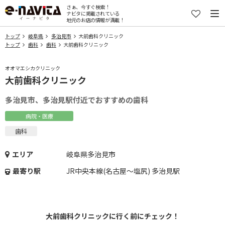
さぁ、今すぐ検索！
ナビタに掲載されている
地元のお店の情報が満載！
トップ
岐阜県
多治見市
大前歯科クリニック
トップ
歯科
歯科
大前歯科クリニック
オオマエシカクリニック
大前歯科クリニック
多治見市、多治見駅付近でおすすめの歯科
病院・医療
歯科
エリア
岐阜県多治見市
最寄り駅
JR中央本線(名古屋～塩尻) 多治見駅
大前歯科クリニックに行く前にチェック！