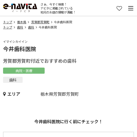
さぁ、今すぐ検索！
ナビタに掲載されている
地元のお店の情報が満載！
トップ
栃木県
芳賀郡芳賀町
今井歯科医院
トップ
歯科
歯科
今井歯科医院
イマイシカイイン
今井歯科医院
芳賀郡芳賀町付近でおすすめの歯科
病院・医療
歯科
エリア
栃木県芳賀郡芳賀町
今井歯科医院に行く前にチェック！