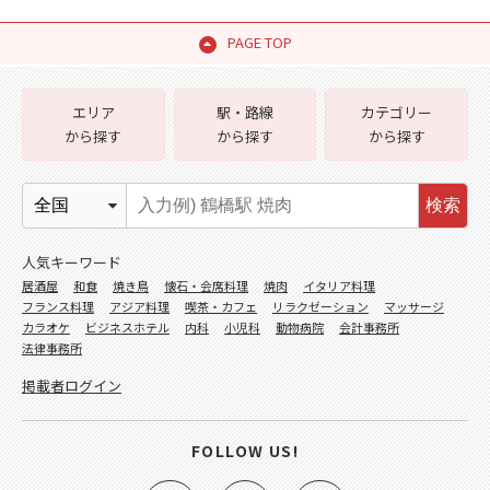
PAGE TOP
エリア
駅・路線
カテゴリー
から探す
から探す
から探す
検索
人気キーワード
居酒屋
和食
焼き鳥
懐石・会席料理
焼肉
イタリア料理
フランス料理
アジア料理
喫茶・カフェ
リラクゼーション
マッサージ
カラオケ
ビジネスホテル
内科
小児科
動物病院
会計事務所
法律事務所
掲載者ログイン
FOLLOW US!