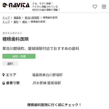
さぁ、今すぐ検索！
ナビタに掲載されている
地元のお店の情報が満載！
トップ
福島県
東白川郡塙町
穂積歯科医院
トップ
歯科
歯科
穂積歯科医院
ホヅミシカイイン
穂積歯科医院
東白川郡塙町、磐城塙駅付近でおすすめの歯科
病院・医療
歯科
エリア
福島県東白川郡塙町
最寄り駅
JR水郡線 磐城塙駅
穂積歯科医院に行く前にチェック！