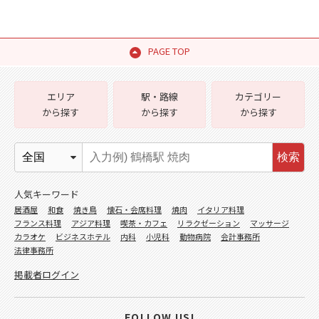
PAGE TOP
エリア
駅・路線
カテゴリー
から探す
から探す
から探す
検索
人気キーワード
居酒屋
和食
焼き鳥
懐石・会席料理
焼肉
イタリア料理
フランス料理
アジア料理
喫茶・カフェ
リラクゼーション
マッサージ
カラオケ
ビジネスホテル
内科
小児科
動物病院
会計事務所
法律事務所
掲載者ログイン
FOLLOW US!