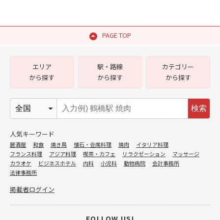
PAGE TOP
エリア
駅・路線
カテゴリー
から探す
から探す
から探す
検索
人気キーワード
居酒屋
和食
焼き鳥
懐石・会席料理
焼肉
イタリア料理
フランス料理
アジア料理
喫茶・カフェ
リラクゼーション
マッサージ
カラオケ
ビジネスホテル
内科
小児科
動物病院
会計事務所
法律事務所
掲載者ログイン
FOLLOW US!