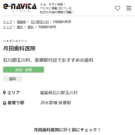
さぁ、今すぐ検索！
ナビタに掲載されている
地元のお店の情報が満載！
トップ
福島県
石川郡玉川村
月田歯科医院
トップ
歯科
歯科
月田歯科医院
ツキダシカイイン
月田歯科医院
石川郡玉川村、泉郷駅付近でおすすめの歯科
病院・医療
歯科
エリア
福島県石川郡玉川村
最寄り駅
JR水郡線 泉郷駅
月田歯科医院に行く前にチェック！