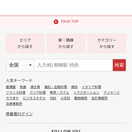
PAGE TOP
エリア
駅・路線
カテゴリー
から探す
から探す
から探す
検索
人気キーワード
居酒屋
和食
焼き鳥
懐石・会席料理
焼肉
イタリア料理
フランス料理
アジア料理
喫茶・カフェ
リラクゼーション
マッサージ
カラオケ
ビジネスホテル
内科
小児科
動物病院
会計事務所
法律事務所
掲載者ログイン
FOLLOW US!