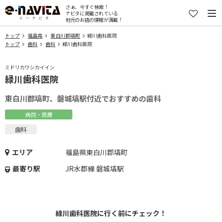
さぁ、今すぐ検索！
ナビタに掲載されている
地元のお店の情報が満載！
トップ
福島県
東白川郡塙町
緑川歯科医院
トップ
歯科
歯科
緑川歯科医院
ミドリカワシカイイン
緑川歯科医院
東白川郡塙町、磐城塙駅付近でおすすめの歯科
病院・医療
歯科
エリア
福島県東白川郡塙町
最寄り駅
JR水郡線 磐城塙駅
緑川歯科医院に行く前にチェック！