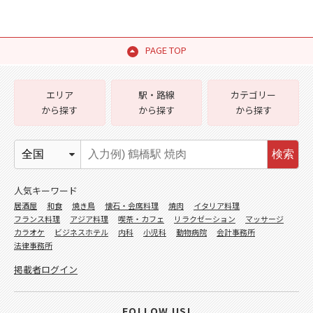
PAGE TOP
エリア
駅・路線
カテゴリー
から探す
から探す
から探す
検索
人気キーワード
居酒屋
和食
焼き鳥
懐石・会席料理
焼肉
イタリア料理
フランス料理
アジア料理
喫茶・カフェ
リラクゼーション
マッサージ
カラオケ
ビジネスホテル
内科
小児科
動物病院
会計事務所
法律事務所
掲載者ログイン
FOLLOW US!