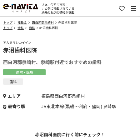
さぁ、今すぐ検索！
ナビタに掲載されている
地元のお店の情報が満載！
トップ
福島県
西白河郡泉崎村
赤沼歯科医院
トップ
歯科
歯科
赤沼歯科医院
アカヌマシカイイン
赤沼歯科医院
西白河郡泉崎村、泉崎駅付近でおすすめの歯科
病院・医療
歯科
エリア
福島県西白河郡泉崎村
最寄り駅
JR東北本線(黒磯～利府・盛岡) 泉崎駅
赤沼歯科医院に行く前にチェック！