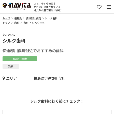
さぁ、今すぐ検索！
ナビタに掲載されている
地元のお店の情報が満載！
トップ
福島県
伊達郡川俣町
シルク歯科
トップ
歯科
歯科
シルク歯科
シルクシカ
シルク歯科
伊達郡川俣町付近でおすすめの歯科
病院・医療
歯科
エリア
福島県伊達郡川俣町
シルク歯科に行く前にチェック！