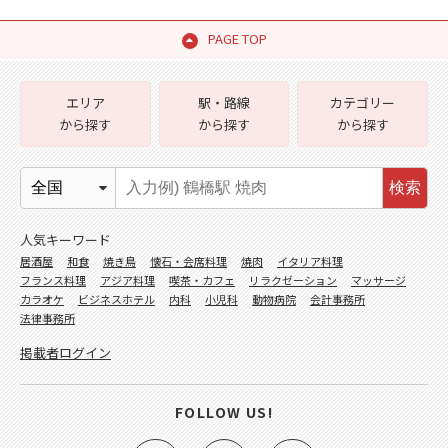
PAGE TOP
エリア
駅・路線
カテゴリー
から探す
から探す
から探す
検索
人気キーワード
居酒屋
和食
焼き鳥
懐石・会席料理
焼肉
イタリア料理
フランス料理
アジア料理
喫茶・カフェ
リラクゼーション
マッサージ
カラオケ
ビジネスホテル
内科
小児科
動物病院
会計事務所
法律事務所
掲載者ログイン
FOLLOW US!