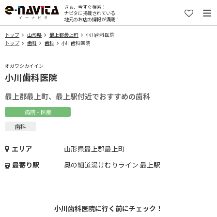
さぁ、今すぐ検索！
ナビタに掲載されている
地元のお店の情報が満載！
トップ
山形県
最上郡最上町
小川歯科医院
トップ
歯科
歯科
小川歯科医院
オガワシカイイン
小川歯科医院
最上郡最上町、最上駅付近でおすすめの歯科
病院・医療
歯科
エリア
山形県最上郡最上町
最寄り駅
奥の細道湯けむりライン 最上駅
小川歯科医院に行く前にチェック！