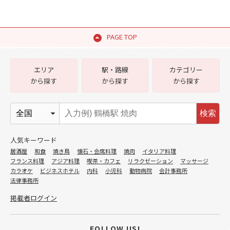
PAGE TOP
エリア
駅・路線
カテゴリー
から探す
から探す
から探す
検索
人気キーワード
居酒屋
和食
焼き鳥
懐石・会席料理
焼肉
イタリア料理
フランス料理
アジア料理
喫茶・カフェ
リラクゼーション
マッサージ
カラオケ
ビジネスホテル
内科
小児科
動物病院
会計事務所
法律事務所
掲載者ログイン
FOLLOW US!