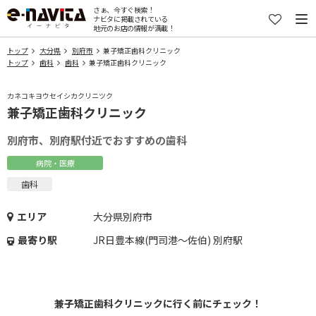
さぁ、今すぐ検索！
ナビタに掲載されている
地元のお店の情報が満載！
トップ
大分県
別府市
兼子矯正歯科クリニック
トップ
歯科
歯科
兼子矯正歯科クリニック
カネコキヨウセイシカクリニツク
兼子矯正歯科クリニック
別府市、別府駅付近でおすすめの歯科
病院・医療
歯科
エリア
大分県別府市
最寄り駅
JR日豊本線(門司港～佐伯) 別府駅
兼子矯正歯科クリニックに行く前にチェック！