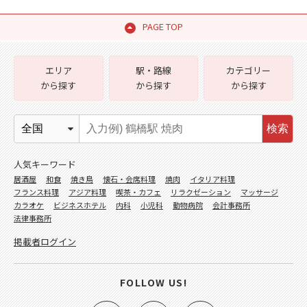
PAGE TOP
エリア
駅・路線
カテゴリー
から探す
から探す
から探す
検索
人気キーワード
居酒屋
和食
焼き鳥
懐石・会席料理
焼肉
イタリア料理
フランス料理
アジア料理
喫茶・カフェ
リラクゼーション
マッサージ
カラオケ
ビジネスホテル
内科
小児科
動物病院
会計事務所
法律事務所
掲載者ログイン
FOLLOW US!