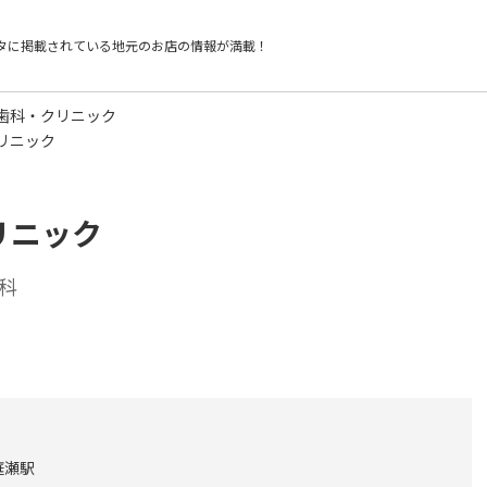
タに掲載されている
地元のお店の情報が満載！
歯科・クリニック
リニック
リニック
科
庭瀬駅