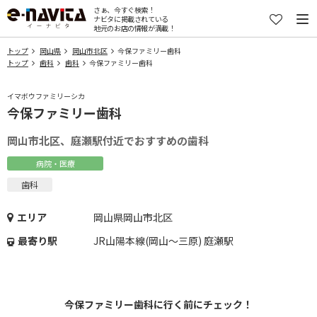
さぁ、今すぐ検索！
ナビタに掲載されている
地元のお店の情報が満載！
トップ
岡山県
岡山市北区
今保ファミリー歯科
トップ
歯科
歯科
今保ファミリー歯科
イマボウファミリーシカ
今保ファミリー歯科
岡山市北区、庭瀬駅付近でおすすめの歯科
病院・医療
歯科
エリア
岡山県岡山市北区
最寄り駅
JR山陽本線(岡山～三原) 庭瀬駅
今保ファミリー歯科に行く前にチェック！