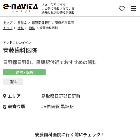
さぁ、今すぐ検索！
ナビタに掲載されている
地元のお店の情報が満載！
トップ
鳥取県
日野郡日野町
安藤歯科医院
トップ
歯科
歯科
安藤歯科医院
アンドウシカイイン
安藤歯科医院
日野郡日野町、黒坂駅付近でおすすめの歯科
病院・医療
歯科
エリア
鳥取県日野郡日野町
最寄り駅
JR伯備線 黒坂駅
安藤歯科医院に行く前にチェック！