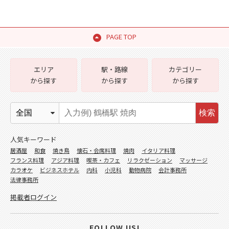
PAGE TOP
エリア
駅・路線
カテゴリー
から探す
から探す
から探す
検索
人気キーワード
居酒屋
和食
焼き鳥
懐石・会席料理
焼肉
イタリア料理
フランス料理
アジア料理
喫茶・カフェ
リラクゼーション
マッサージ
カラオケ
ビジネスホテル
内科
小児科
動物病院
会計事務所
法律事務所
掲載者ログイン
FOLLOW US!