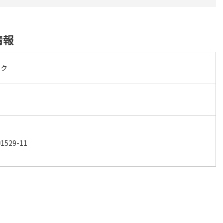
情報
ック
29-11