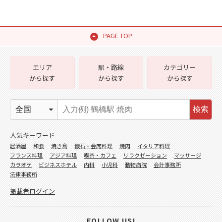
PAGE TOP
エリア
駅・路線
カテゴリー
から探す
から探す
から探す
検索
人気キーワード
居酒屋
和食
焼き鳥
懐石・会席料理
焼肉
イタリア料理
フランス料理
アジア料理
喫茶・カフェ
リラクゼーション
マッサージ
カラオケ
ビジネスホテル
内科
小児科
動物病院
会計事務所
法律事務所
掲載者ログイン
FOLLOW US!