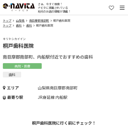
さぁ、今すぐ検索！
ナビタに掲載されている
地元のお店の情報が満載！
トップ
山梨県
南巨摩郡南部町
桐戸歯科医院
トップ
歯科
歯科
桐戸歯科医院
キリトシカイイン
桐戸歯科医院
南巨摩郡南部町、内船駅付近でおすすめの歯科
病院・医療
歯科
エリア
山梨県南巨摩郡南部町
最寄り駅
JR身延線 内船駅
桐戸歯科医院に行く前にチェック！